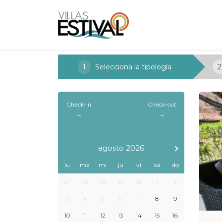
1
Selecciona la tipología
2
Check-in
Check-out
-
-
agosto 2026
lu
ma
mi
ju
vi
sá
do
27
28
29
30
31
1
2
3
4
5
6
7
8
9
10
11
12
13
14
15
16