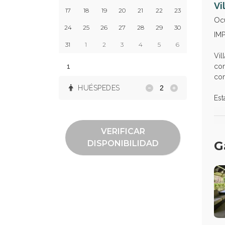
Vi
17
18
19
20
21
22
23
Oc
24
25
26
27
28
29
30
IMP
31
1
2
3
4
5
6
Vil
1
con
co
HUÉSPEDES
Est
VERIFICAR
DISPONIBILIDAD
G